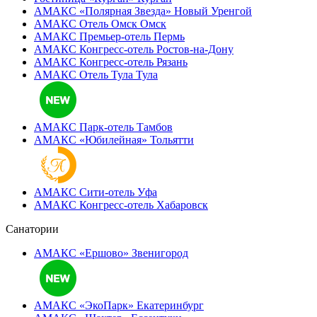
АМАКС «Полярная Звезда»
Новый Уренгой
АМАКС Отель ‎Омск
Омск
АМАКС Премьер-отель
Пермь
АМАКС Конгресс-отель
Ростов-на-Дону
АМАКС Конгресс-отель
Рязань
АМАКС Отель Тула
Тула
АМАКС Парк-отель
Тамбов
АМАКС «‎Юбилейная»
Тольятти
АМАКС Сити-отель
Уфа
АМАКС Конгресс-отель
Хабаровск
Санатории
АМАКС «Ершово»
Звенигород
АМАКС «ЭкоПарк»
Екатеринбург