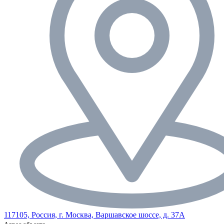
117105, Россия, г. Москва, Варшавское шоссе, д. 37А