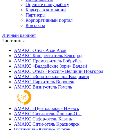
Оцените нашу работу
Карьера в компании
Партнеры
Корпоративный портал
Контакты
Личный кабинет
Гостиницы
АМАКС Отель ‎Азов
Азов
АМАКС Конгресс-отель
Белгород
АМАКС Премьер-отель
Бобруйск
АМАКС «‎Валдайские Зори»
Валдай
АМАКС Отель «‎Россия»
Великий Новгород
АМАКС «‎Золотое кольцо»
Владимир
АМАКС Парк-отель
Воронеж
АМАКС Визит-отель
Гомель
АМАКС «‎Центральная»
Ижевск
АМАКС Сити-отель
Йошкар-Ола
АМАКС Сафар-отель
Казань
АМАКС Сити-отель
Красноярск
Гостиница «‎Курган»
Курган