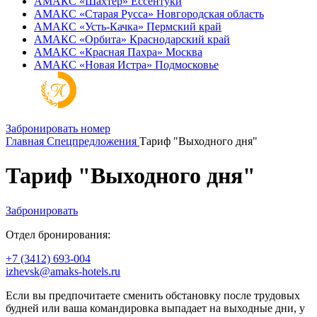
АМАКС «‎Шахтер»
Ессентуки
АМАКС «‎Старая Русса»
Новгородская область
АМАКС «‎Усть-Качка»
Пермский край
АМАКС «‎Орбита»
Краснодарский край
АМАКС «‎Красная Пахра»
Москва
АМАКС «‎Новая Истра»
Подмосковье
Забронировать номер
Главная
Спецпредложения
Тариф "Выходного дня"
Тариф "Выходного дня"
Забронировать
Отдел бронирования:
+7 (3412) 693-004
izhevsk@amaks-hotels.ru
Если вы предпочитаете сменить обстановку после трудовых
будней или ваша командировка выпадает на выходные дни, у