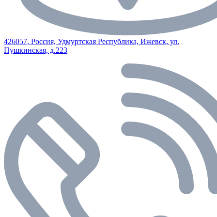
426057, Россия, Удмуртская Республика, Ижевск, ул.
Пушкинская, д.223