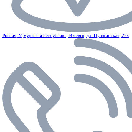
Россия, Удмуртская Республика, Ижевск, ул. Пушкинская, 223