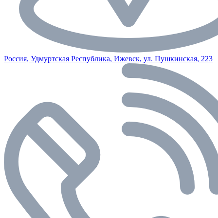
Россия, Удмуртская Республика, Ижевск, ул. Пушкинская, 223