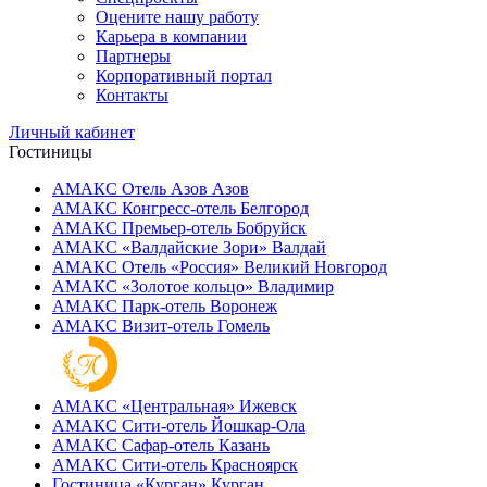
Оцените нашу работу
Карьера в компании
Партнеры
Корпоративный портал
Контакты
Личный кабинет
Гостиницы
АМАКС Отель ‎Азов
Азов
АМАКС Конгресс-отель
Белгород
АМАКС Премьер-отель
Бобруйск
АМАКС «‎Валдайские Зори»
Валдай
АМАКС Отель «‎Россия»
Великий Новгород
АМАКС «‎Золотое кольцо»
Владимир
АМАКС Парк-отель
Воронеж
АМАКС Визит-отель
Гомель
АМАКС «‎Центральная»
Ижевск
АМАКС Сити-отель
Йошкар-Ола
АМАКС Сафар-отель
Казань
АМАКС Сити-отель
Красноярск
Гостиница «‎Курган»
Курган