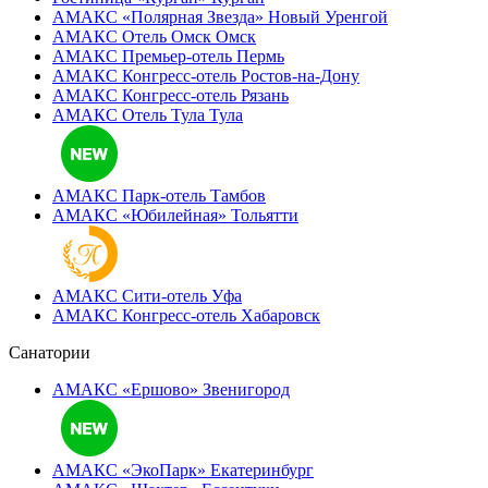
АМАКС «Полярная Звезда»
Новый Уренгой
АМАКС Отель ‎Омск
Омск
АМАКС Премьер-отель
Пермь
АМАКС Конгресс-отель
Ростов-на-Дону
АМАКС Конгресс-отель
Рязань
АМАКС Отель Тула
Тула
АМАКС Парк-отель
Тамбов
АМАКС «‎Юбилейная»
Тольятти
АМАКС Сити-отель
Уфа
АМАКС Конгресс-отель
Хабаровск
Санатории
АМАКС «Ершово»
Звенигород
АМАКС «ЭкоПарк»
Екатеринбург