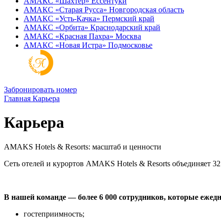
АМАКС «‎Шахтер»
Ессентуки
АМАКС «‎Старая Русса»
Новгородская область
АМАКС «‎Усть-Качка»
Пермский край
АМАКС «‎Орбита»
Краснодарский край
АМАКС «‎Красная Пахра»
Москва
АМАКС «‎Новая Истра»
Подмосковье
Забронировать номер
Главная
Карьера
Карьера
AMAKS Hotels & Resorts: масштаб и ценности
Сеть отелей и курортов AMAKS Hotels & Resorts объединяет 32
В нашей команде — более 6 000 сотрудников, которые еже
гостеприимность;