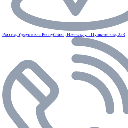
Россия, Удмуртская Республика, Ижевск, ул. Пушкинская, 223