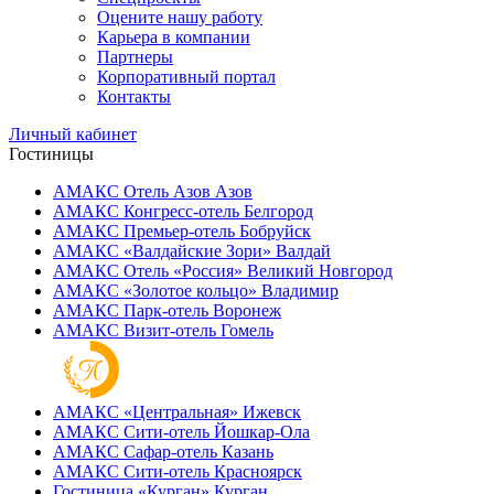
Оцените нашу работу
Карьера в компании
Партнеры
Корпоративный портал
Контакты
Личный кабинет
Гостиницы
АМАКС Отель ‎Азов
Азов
АМАКС Конгресс-отель
Белгород
АМАКС Премьер-отель
Бобруйск
АМАКС «‎Валдайские Зори»
Валдай
АМАКС Отель «‎Россия»
Великий Новгород
АМАКС «‎Золотое кольцо»
Владимир
АМАКС Парк-отель
Воронеж
АМАКС Визит-отель
Гомель
АМАКС «‎Центральная»
Ижевск
АМАКС Сити-отель
Йошкар-Ола
АМАКС Сафар-отель
Казань
АМАКС Сити-отель
Красноярск
Гостиница «‎Курган»
Курган