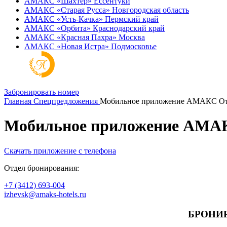
АМАКС «‎Шахтер»
Ессентуки
АМАКС «‎Старая Русса»
Новгородская область
АМАКС «‎Усть-Качка»
Пермский край
АМАКС «‎Орбита»
Краснодарский край
АМАКС «‎Красная Пахра»
Москва
АМАКС «‎Новая Истра»
Подмосковье
Забронировать номер
Главная
Спецпредложения
Мобильное приложение АМАКС О
Мобильное приложение АМА
Скачать приложение с телефона
Отдел бронирования:
+7 (3412) 693-004
izhevsk@amaks-hotels.ru
БРОНИ