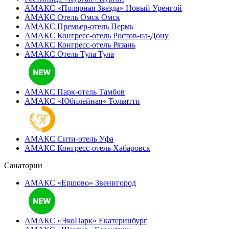
АМАКС «Полярная Звезда»
Новый Уренгой
АМАКС Отель ‎Омск
Омск
АМАКС Премьер-отель
Пермь
АМАКС Конгресс-отель
Ростов-на-Дону
АМАКС Конгресс-отель
Рязань
АМАКС Отель Тула
Тула
АМАКС Парк-отель
Тамбов
АМАКС «‎Юбилейная»
Тольятти
АМАКС Сити-отель
Уфа
АМАКС Конгресс-отель
Хабаровск
Санатории
АМАКС «Ершово»
Звенигород
АМАКС «ЭкоПарк»
Екатеринбург