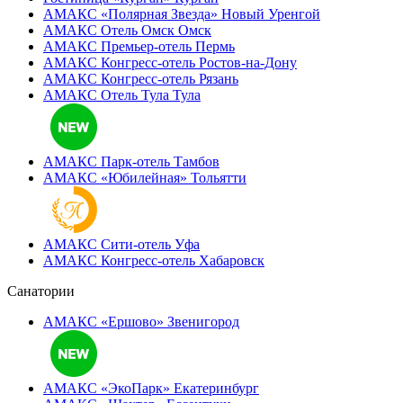
АМАКС «Полярная Звезда»
Новый Уренгой
АМАКС Отель ‎Омск
Омск
АМАКС Премьер-отель
Пермь
АМАКС Конгресс-отель
Ростов-на-Дону
АМАКС Конгресс-отель
Рязань
АМАКС Отель Тула
Тула
АМАКС Парк-отель
Тамбов
АМАКС «‎Юбилейная»
Тольятти
АМАКС Сити-отель
Уфа
АМАКС Конгресс-отель
Хабаровск
Санатории
АМАКС «Ершово»
Звенигород
АМАКС «ЭкоПарк»
Екатеринбург