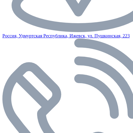
Россия, Удмуртская Республика, Ижевск, ул. Пушкинская, 223