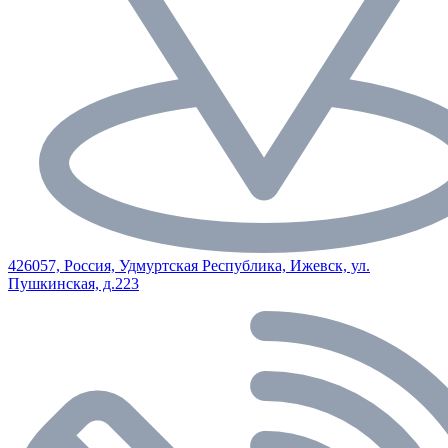
426057, Россия, Удмуртская Республика, Ижевск, ул.
Пушкинская, д.223