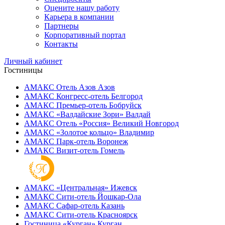
Оцените нашу работу
Карьера в компании
Партнеры
Корпоративный портал
Контакты
Личный кабинет
Гостиницы
АМАКС Отель ‎Азов
Азов
АМАКС Конгресс-отель
Белгород
АМАКС Премьер-отель
Бобруйск
АМАКС «‎Валдайские Зори»
Валдай
АМАКС Отель «‎Россия»
Великий Новгород
АМАКС «‎Золотое кольцо»
Владимир
АМАКС Парк-отель
Воронеж
АМАКС Визит-отель
Гомель
АМАКС «‎Центральная»
Ижевск
АМАКС Сити-отель
Йошкар-Ола
АМАКС Сафар-отель
Казань
АМАКС Сити-отель
Красноярск
Гостиница «‎Курган»
Курган