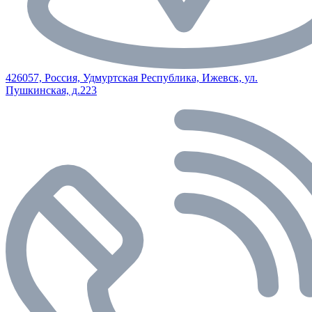
426057, Россия, Удмуртская Республика, Ижевск, ул.
Пушкинская, д.223