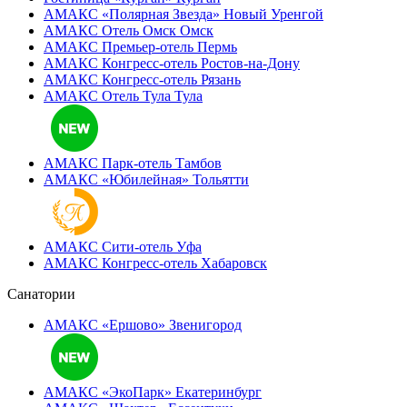
АМАКС «Полярная Звезда»
Новый Уренгой
АМАКС Отель ‎Омск
Омск
АМАКС Премьер-отель
Пермь
АМАКС Конгресс-отель
Ростов-на-Дону
АМАКС Конгресс-отель
Рязань
АМАКС Отель Тула
Тула
АМАКС Парк-отель
Тамбов
АМАКС «‎Юбилейная»
Тольятти
АМАКС Сити-отель
Уфа
АМАКС Конгресс-отель
Хабаровск
Санатории
АМАКС «Ершово»
Звенигород
АМАКС «ЭкоПарк»
Екатеринбург