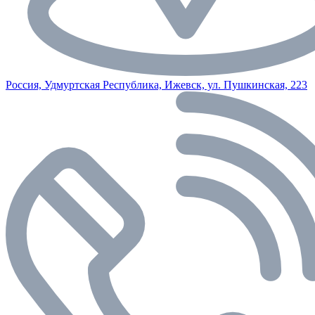
Россия, Удмуртская Республика, Ижевск, ул. Пушкинская, 223