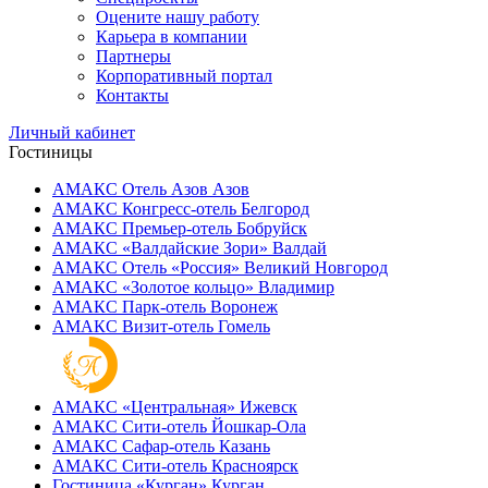
Оцените нашу работу
Карьера в компании
Партнеры
Корпоративный портал
Контакты
Личный кабинет
Гостиницы
АМАКС Отель ‎Азов
Азов
АМАКС Конгресс-отель
Белгород
АМАКС Премьер-отель
Бобруйск
АМАКС «‎Валдайские Зори»
Валдай
АМАКС Отель «‎Россия»
Великий Новгород
АМАКС «‎Золотое кольцо»
Владимир
АМАКС Парк-отель
Воронеж
АМАКС Визит-отель
Гомель
АМАКС «‎Центральная»
Ижевск
АМАКС Сити-отель
Йошкар-Ола
АМАКС Сафар-отель
Казань
АМАКС Сити-отель
Красноярск
Гостиница «‎Курган»
Курган