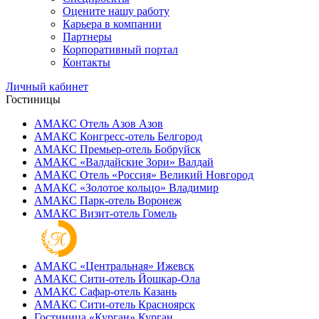
Оцените нашу работу
Карьера в компании
Партнеры
Корпоративный портал
Контакты
Личный кабинет
Гостиницы
АМАКС Отель ‎Азов
Азов
АМАКС Конгресс-отель
Белгород
АМАКС Премьер-отель
Бобруйск
АМАКС «‎Валдайские Зори»
Валдай
АМАКС Отель «‎Россия»
Великий Новгород
АМАКС «‎Золотое кольцо»
Владимир
АМАКС Парк-отель
Воронеж
АМАКС Визит-отель
Гомель
АМАКС «‎Центральная»
Ижевск
АМАКС Сити-отель
Йошкар-Ола
АМАКС Сафар-отель
Казань
АМАКС Сити-отель
Красноярск
Гостиница «‎Курган»
Курган