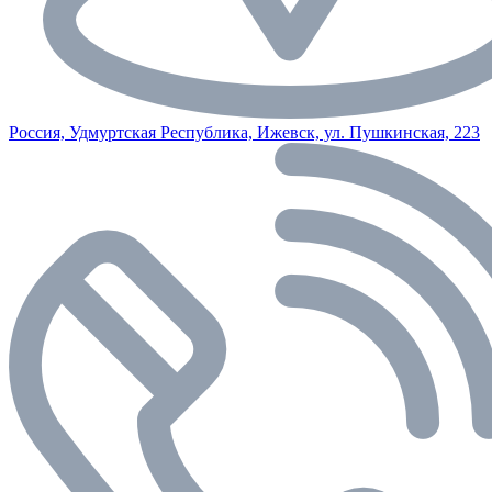
Россия, Удмуртская Республика, Ижевск, ул. Пушкинская, 223