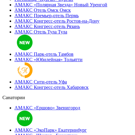
АМАКС «Полярная Звезда»
Новый Уренгой
АМАКС Отель ‎Омск
Омск
АМАКС Премьер-отель
Пермь
АМАКС Конгресс-отель
Ростов-на-Дону
АМАКС Конгресс-отель
Рязань
АМАКС Отель Тула
Тула
АМАКС Парк-отель
Тамбов
АМАКС «‎Юбилейная»
Тольятти
АМАКС Сити-отель
Уфа
АМАКС Конгресс-отель
Хабаровск
Санатории
АМАКС «Ершово»
Звенигород
АМАКС «ЭкоПарк»
Екатеринбург